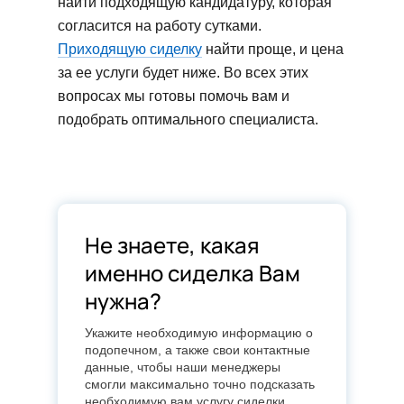
найти подходящую кандидатуру, которая
согласится на работу сутками.
Гастростома
Приходящую сиделку
найти проще, и цена
Аппаратная санация
за ее услуги будет ниже. Во всех этих
вопросах мы готовы помочь вам и
Замена калоприемника
подобрать оптимального специалиста.
Промывание дренажа
Смена мочеприемника
Кислородные сеансы
Не знаете, какая
Перевязки/обработка ран
именно сиделка Вам
Наложение компрессов
нужна?
Обработка опрелостей
Укажите необходимую информацию о
подопечном, а также свои контактные
Профилактика пролежней
данные, чтобы наши менеджеры
смогли максимально точно подсказать
Занятия лечебной
необходимую вам услугу сиделки.
физкольтурой