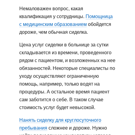
Помощь в приеме пищи/
Немаловажен вопрос, какая
кормление
квалификация у сотрудницы.
Помощница
с медицинским образованием
Подача детского питания
обойдется
дороже, чем обычная сиделка.
Соблюдение диеты
Цена услуг сиделки в больнице за сутки
Измельчение жесткой пищи
складывается из времени, проведенного
рядом с пациентом, и возложенных на нее
Мытье посуды после
кормления
обязанностей. Некоторые специалисты по
уходу осуществляют ограниченную
Зондовое питание
помощь, например, только водят на
Измерение артериального
процедуры. А остальное время пациент
давления
сам заботится о себе. В таком случае
стоимость услуг будет невысокой.
Контроль сахара в крови
Уколы и капельницы
Нанять сиделку для круглосуточного
пребывания
сложнее и дороже. Нужно
Измерение температуры