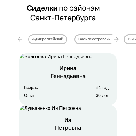
процедуры
по районам
Сиделки
Санкт-Петербурга
Контроль выполнения
назначений врача
Адмиралтейский
Василеостровский
Выб
Ирина
Геннадьевна
Возраст
51 год
Опыт
30 лет
Ия
Петровна