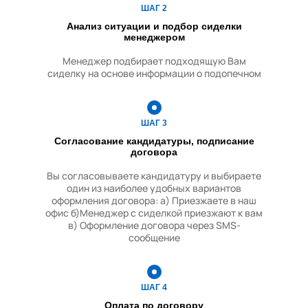
ШАГ 2
печи
Анализ ситуации и подбор сиделки
Ручная стирка одежды
менеджером
Менеджер подбирает подходящую Вам
Стирка одежды в
сиделку на основе информации о подопечном
стиральной машине
Организация досуга
ШАГ 3
Прогулки
Согласование кандидатуры, подписание
договора
Сопровождение на
мероприятия
Вы согласовываете кандидатуру и выбираете
один из наиболее удобных вариантов
оформления договора:
Чтение литературы и
а) Приезжаете в наш
офис
б)Менеджер с сиделкой приезжают к вам
прессы
в) Оформление договора через SMS-
сообщение
Покупка продуктов
Покупка лекарственных
средств
ШАГ 4
Оплата по договору
Отчет по финансовым