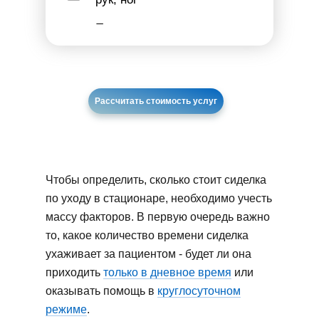
Помощь в
самостоятельном
умывании
Обтирание
Рассчитать стоимость услуг
Сопровождение больного в
туалет
Смена нательного белья
Чтобы определить, сколько стоит сиделка
Смена нижнего белья
по уходу в стационаре, необходимо учесть
Смена подгузников
массу факторов. В первую очередь важно
то, какое количество времени сиделка
Помощь в одевании/
переодевании
ухаживает за пациентом - будет ли она
приходить
только в дневное время
или
Разогревание пищи
оказывать помощь в
круглосуточном
Приготовление пищи
режиме
.