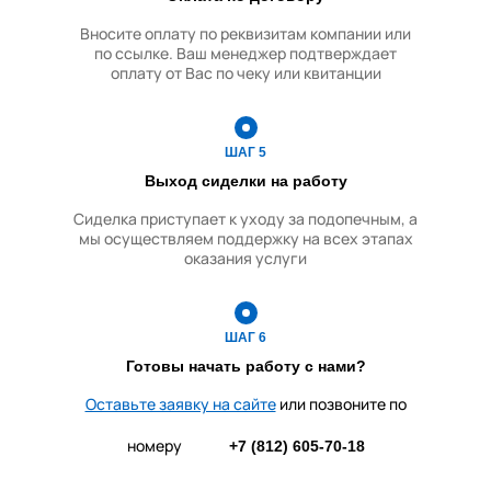
операциям
Вносите оплату по реквизитам компании или
по ссылке. Ваш менеджер подтверждает
Сбор информации о
оплату от Вас по чеку или квитанции
состоянии подопечного
Контроль эмоционального
состояния
ШАГ 5
Выход сиделки на
работу
Управление бытовой
техникой
Сиделка приступает к уходу за подопечным, а
мы осуществляем поддержку на всех этапах
Уход за домашними
оказания услуги
животными
Сопровождение в
медучреждения
ШАГ 6
Готовы начать работу с
нами?
Содействие в
госпитализации
Оставьте заявку на сайте
или позвоните по
Дежурства в стационаре
номеру
+7 (812) 605-70-18
Сопровождение на