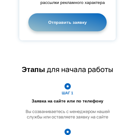
рассылки рекламного характера
Мойка зеркал и стеклянных
Оставьте это поле пустым.
поверхностей
Вынос мусора + мытье
мусорных корзин
Сухая и влажная уборка
межкомнатных дверей
Мытье кафельных стен и
для начала работы
Этапы
моющихся обоев
Чистка и дезинфекция
сантехники
ШАГ 1
Мытье и обезжиривание
Заявка на сайте или по телефону
кухонной мебели
Вы созваниваетесь с менеджером нашей
службы или оставляете заявку на сайте
Чистка кухонной плиты/
вытяжки
Чистка холодильника/СВЧ-