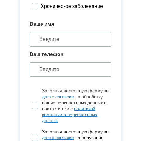
Информирование близких
Хроническое заболевание
о состоянии подопечного
Ваше имя
Психологическая
поддержка
Оказание первой помощи
Ваш телефон
Проветривание помещения
Сухая и влажная уборка
пола
Влажная уборка
Заполняя настоящую форму вы
подоконников
даете согласие
на обработку
ваших персональных данных в
Мытье окон (сезонное)
соответствии с
политикой
компании о персональных
Удаление пыли с мебели/
данных
бытовой техники
Заполняя настоящую форму вы
Сухая и влажная уборка
даете согласие
на получение
осветительных приборов