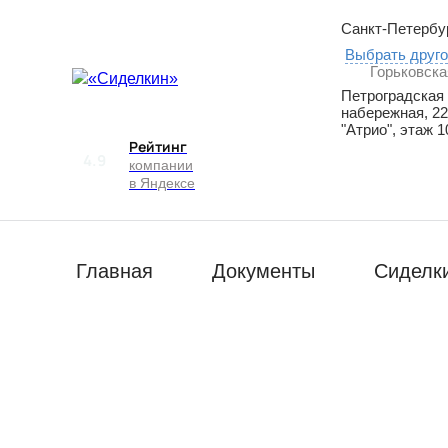
Санкт-Петербу
Выбрать друго
Горьковска
Петроградская
набережная, 22
"Атрио", этаж 1
Рейтинг
4.9
компании
в Яндексе
Главная
Документы
Сиделк