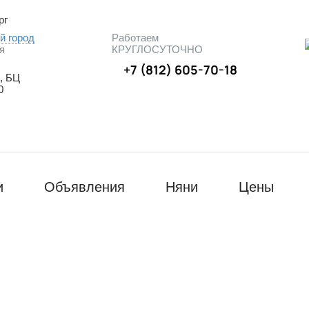
рг
й город
Работаем
я
КРУГЛОСУТОЧНО
+7 (812) 605-70-18
, БЦ
0
и
Объявления
Няни
Цены