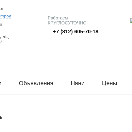
рг
 город
Работаем
КРУГЛОСУТОЧНО
я
+7 (812) 605-70-18
, БЦ
0
и
Объявления
Няни
Цены
сь