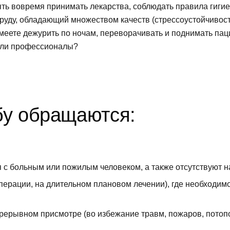
лять вовремя принимать лекарства, соблюдать правила гиги
уду, обладающий множеством качеств (стрессоустойчивость
умеете дежурить по ночам, переворачивать и поднимать пац
лали профессионалы?
бу обращаются:
 с больным или пожилым человеком, а также отсутствуют н
перации, на длительном плановом лечении), где необходим
рерывном присмотре (во избежание травм, пожаров, потопо