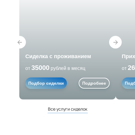
Сиделка с проживанием
Прих
35000
26
от
рублей в месяц
от
Подбор сиделки
Подробнее
Подб
Все услуги сиделок