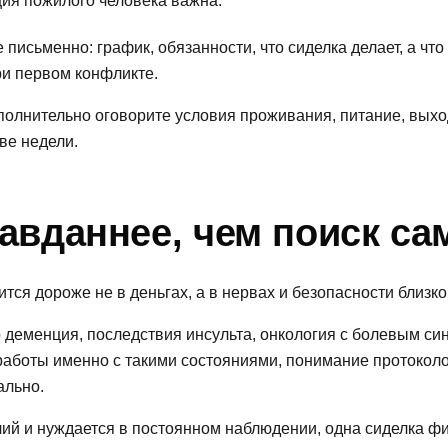
ция пожилого человека важна.
письменно: график, обязанности, что сиделка делает, а что 
ри первом конфликте.
полнительно оговорите условия проживания, питание, выхо
ве недели.
равданнее, чем поиск с
ится дороже не в деньгах, а в нервах и безопасности близко
о деменция, последствия инсульта, онкология с болевым с
 работы именно с такими состояниями, понимание протоколо
ально.
ачий и нуждается в постоянном наблюдении, одна сиделка ф