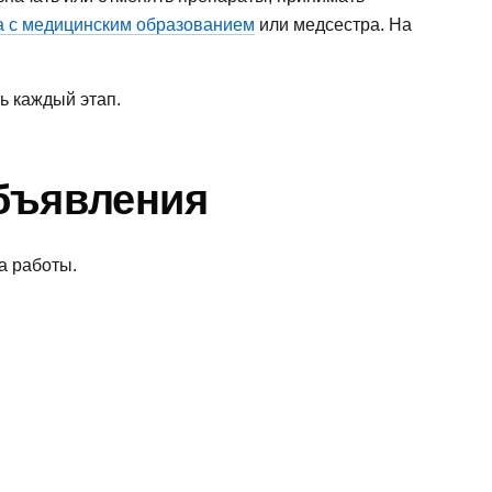
а с медицинским образованием
или медсестра. На
ь каждый этап.
объявления
а работы.
.