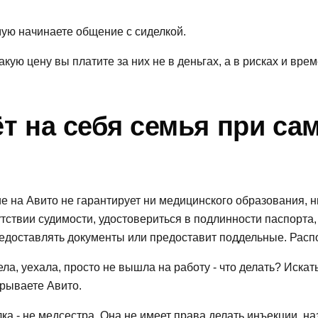
ямую начинаете общение с сиделкой.
кую цену вы платите за них не в деньгах, а в рисках и врем
ёт на себя семья при с
 на Авито не гарантирует ни медицинского образования, н
утствии судимости, удостовериться в подлинности паспорта
едоставлять документы или предоставит поддельные. Распо
ла, уехала, просто не вышла на работу - что делать? Искат
крываете Авито.
ка - не медсестра. Она не имеет права делать инъекции, н