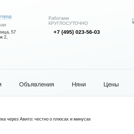
 город
Работаем
КРУГЛОСУТОЧНО
кая
+7 (495) 023-56-03
ица, 57
ж 2,
и
Объявления
Няни
Цены
ка через Авито: честно о плюсах и минусах