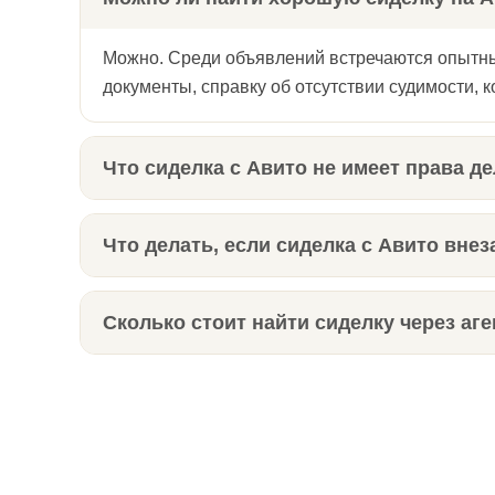
Можно. Среди объявлений встречаются опытные
документы, справку об отсутствии судимости, 
Что сиделка с Авито не имеет права д
Сиделка - не медицинский работник. Она не м
близкому нужны уколы или перевязки, нужна 
Что делать, если сиделка с Авито вне
При самостоятельном найме - искать замену за
присылает другого человека, не перекладывая 
Сколько стоит найти сиделку через аг
Бесплатно для заказчика, комиссия взимается 
занятость. Если нужен разовый выход сиделки,
Читайте также по теме