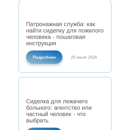
Сиделка для лежачего больного:
агентство или частный человек -
что выбрать
Патронажная служба: как
найти сиделку для пожилого
человека - пошаговая
инструкция
Подробнее
29 июля 2026
Также может быть
полезно
Сиделка больному после
ампутации
Сиделка для лежачего
Деменция: три степени тяжести
больного: агентство или
частный человек - что
Гигиена лежачих больных и
выбрать
косметические средства