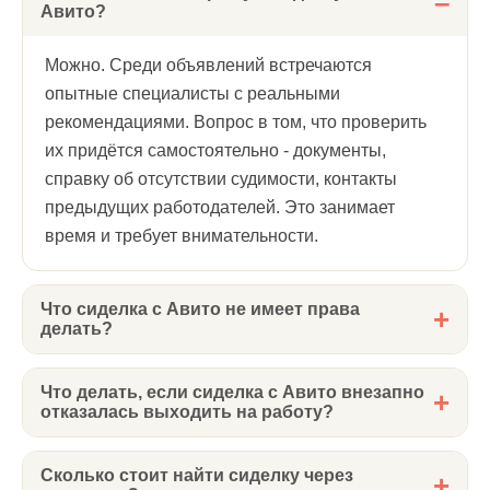
Авито?
Можно. Среди объявлений встречаются
опытные специалисты с реальными
рекомендациями. Вопрос в том, что проверить
их придётся самостоятельно - документы,
справку об отсутствии судимости, контакты
предыдущих работодателей. Это занимает
время и требует внимательности.
Что сиделка с Авито не имеет права
делать?
Сиделка - не медицинский работник. Она не
Что делать, если сиделка с Авито внезапно
может делать инъекции, назначать или отменять
отказалась выходить на работу?
препараты, проводить медицинские процедуры.
При самостоятельном найме - искать замену
Если близкому нужны уколы или перевязки,
Сколько стоит найти сиделку через
заново. Это главный операционный риск: нет
нужна медсестра или сиделка с