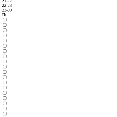
21-22
22-23
23-00
Пн